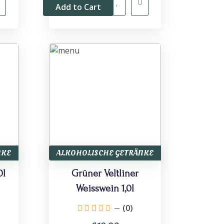
Add to Cart
NKE
ALKOHOLISCHE GETRÄNKE
0l
Grüner Veltliner
Weisswein 1,0l
(0)