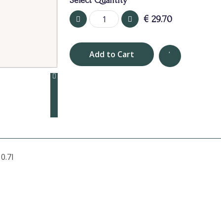
Select Quantity
€
29.70
Add to Cart
0.7l