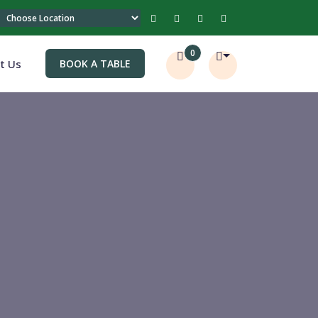
0
t Us
BOOK A TABLE