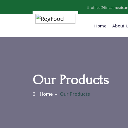
office@finca-mexican
Home
About 
Our Products
Home
Our Products