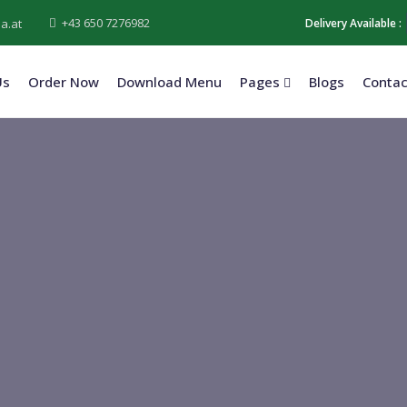
+43 650 7276982
Delivery Available :
a.at
Us
Order Now
Download Menu
Pages
Blogs
Contac